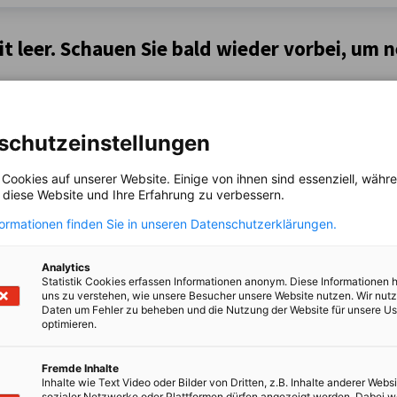
it leer. Schauen Sie bald wieder vorbei, um 
schutzeinstellungen
 Cookies auf unserer Website. Einige von ihnen sind essenziell, wäh
, diese Website und Ihre Erfahrung zu verbessern.
formationen finden Sie in unseren Datenschutzerklärungen.
irtschaft und Energie
Analytics
Statistik Cookies erfassen Informationen anonym. Diese Informationen 
Industrie- und Handelskammer
Industrie- und Handelskammer
AHK.de
uns zu verstehen, wie unsere Besucher unsere Website nutzen. Wir nut
Germany Trade & In
Daten um Fehler zu beheben und die Nutzung der Website für unsere Us
optimieren.
Fremde Inhalte
Inhalte wie Text Video oder Bilder von Dritten, z.B. Inhalte anderer Websi
sozialer Netzwerke oder Plattformen dürfen angezeigt werden. Dabei 