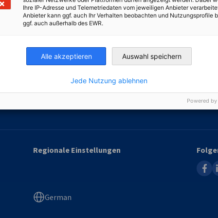
Ihre IP-Adresse und Telemetriedaten vom jeweiligen Anbieter verarbeite
rvices
Weitere Leistungen
Anbieter kann ggf. auch Ihr Verhalten beobachten und Nutzungsprofile b
ggf. auch außerhalb des EWR.
nkauf und Vertrieb in der
Events
owakei
Qualifizierung
rsonal
Alle akzeptieren
Auswahl speichern
Newsletter
echt
Jede Nutzung ablehnen
euern
Powered by
fice Service
Regionale Einstellungen
Folge
faceb
l
German