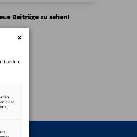
neue Beiträge zu sehen!
rend andere
helfen
zen diese
vest
er zu
tes,
werden