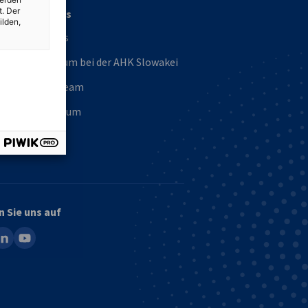
t. Der
Über uns
ilden,
Über uns
Praktikum bei der AHK Slowakei
Unser Team
Impressum
n Sie uns auf
ook
inkedin
youtube