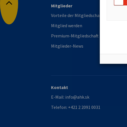
Mitglieder
Se
Nach oben
Vorteile der Mitgliedschaft
Ei
Sl
Mitglied werden
Pe
Premium-Mitgliedschaft
R
Mitglieder-News
St
Of
Kontakt
E-Mail:
info@ahk.sk
Telefon:
+421 2 2091 0031