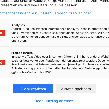
 Cookies auf unserer Website. Einige von ihnen sind essenziell, wäh
verbessern und zugleich die europäische
, diese Website und Ihre Erfahrung zu verbessern.
Richtlinie ViDA (VAT in the Digital Age) in
formationen finden Sie in unseren Datenschutzerklärungen.
das slowakische Mehrwertsteuersystem
umzusetzen. Zum Gesetzesentwurf wurde
Analytics
bereits ein verkürztes
Statistik Cookies erfassen Informationen anonym. Diese Informationen 
Stellungnahmeverfahren durchgeführt.
uns zu verstehen, wie unsere Besucher unsere Website nutzen. Wir nut
Seit dem 22.01.2026 erfolgt die Auswertung
Daten um Fehler zu beheben und die Nutzung der Website für unsere Us
Kompletten Artikel lesen
Kom
optimieren.
der eingegangenen Stellungnahmen.
Fremde Inhalte
Inhalte wie Text Video oder Bilder von Dritten, z.B. Inhalte anderer Websi
sozialer Netzwerke oder Plattformen dürfen angezeigt werden. Dabei 
Ihre IP-Adresse und Telemetriedaten vom jeweiligen Anbieter verarbeite
Anbieter kann ggf. auch Ihr Verhalten beobachten und Nutzungsprofile b
ggf. auch außerhalb des EWR.
Alle akzeptieren
Auswahl speichern
Jede Nutzung ablehnen