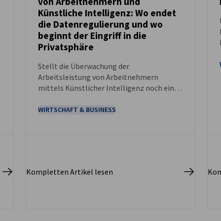
von Arbeitnehmern und
NEUIGKEITEN
Künstliche Intelligenz: Wo endet
n
die Datenregulierung und wo
beginnt der Eingriff in die
-
Privatsphäre
Stellt die Überwachung der
Arbeitsleistung von Arbeitnehmern
mittels Künstlicher Intelligenz noch eine
Verarbeitung personenbezogener Daten
im Rahmen der Datenschutz-
WIRTSCHAFT & BUSINESS
Grundverordnung (GDPR) dar, oder handelt
es sich bereits um algorithmisches
Profiling?
Kompletten Artikel lesen
Kom