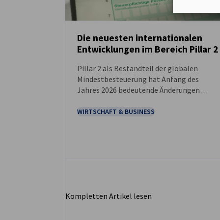
Die neuesten internationalen
Entwicklungen im Bereich Pillar 2
NEUIGKEITEN
Pillar 2 als Bestandteil der globalen
Mindestbesteuerung hat Anfang des
Jahres 2026 bedeutende Änderungen
erfahren, als die Europäische Kommission
auf sehr ungewöhnliche Weise – nämlich i
WIRTSCHAFT & BUSINESS
Form einer Mitteilung – das sogenannte
„Side-by-Side-Paket“ offiziell anerkannt
und bestätigt hat. Für multinationale
Unternehmensgruppen, insbesondere
solche mit Sitz in den USA, bedeutet diese
Änderung eine geringere administrative
Belastung sowie eine vereinfachte
Kompletten Artikel lesen
Einhaltung der Vorschriften.