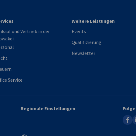
rvices
Weitere Leistungen
nkauf und Vertrieb in der
Events
owakei
Qualifizierung
rsonal
Newsletter
echt
euern
fice Service
Regionale Einstellungen
Folge
faceb
l