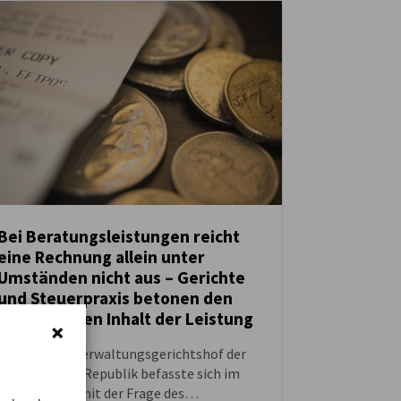
Bei Beratungsleistungen reicht
eine Rechnung allein unter
NEUIGKEITEN
Umständen nicht aus – Gerichte
und Steuerpraxis betonen den
tatsächlichen Inhalt der Leistung
Der Oberste Verwaltungsgerichtshof der
Slowakischen Republik befasste sich im
Februar 2025 mit der Frage des