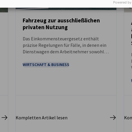
Powered by
Fahrzeug zur ausschließlichen
privaten Nutzung
NEUIGKEITEN
Das Einkommensteuergesetz enthält
präzise Regelungen für Fälle, in denen ein
Dienstwagen dem Arbeitnehmer sowohl
für betriebliche als auch für private Zwecke
überlassen wird. Wie ist jedoch
WIRTSCHAFT & BUSINESS
n
vorzugehen, wenn der Arbeitnehmer das
Fahrzeug ausschließlich für private Zwecke
nutzt?
Kompletten Artikel lesen
Kom