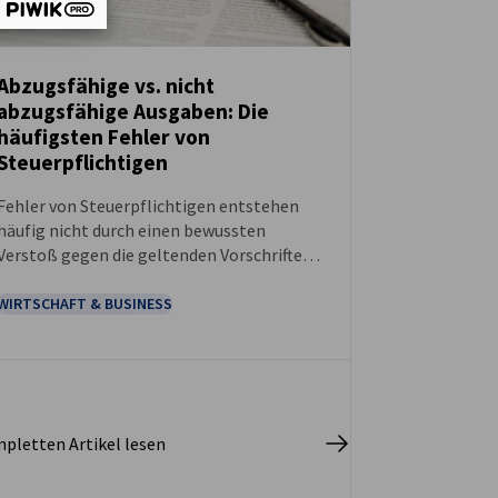
Abzugsfähige vs. nicht
abzugsfähige Ausgaben: Die
NEUIGKEITEN
häufigsten Fehler von
Steuerpflichtigen
Fehler von Steuerpflichtigen entstehen
häufig nicht durch einen bewussten
Verstoß gegen die geltenden Vorschriften,
sondern vielmehr durch eine unzutreffende
Beurteilung oder eine unzureichende
WIRTSCHAFT & BUSINESS
Nachweisführung von Aufwendungen.
Gerade diese Situationen sind in der Praxis
der häufigste Grund für eine Anpassung der
steuerlichen Bemessungsgrundlage im
Rahmen von Betriebsprüfungen.
pletten Artikel lesen