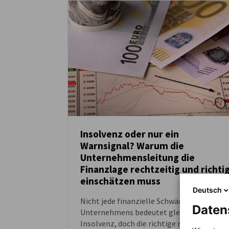
Insolvenz oder nur ein
Warnsignal? Warum die
NEUIGKEITEN
Unternehmensleitung die
Finanzlage rechtzeitig und richti
einschätzen muss
Deutsch
Nicht jede finanzielle Schwächung eines
Daten
Unternehmens bedeutet gleich eine
Insolvenz, doch die richtige rechtliche