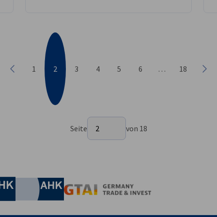
1
2
3
4
5
6
…
18
Vorherige
Näc
Seite auswählen
Seite
2
von 18
Seite 2 von 18
irtschaft und Energie
Industrie- und Handelskammer
Industrie- und Handelskammer
AHK.de
Germany Trade & In