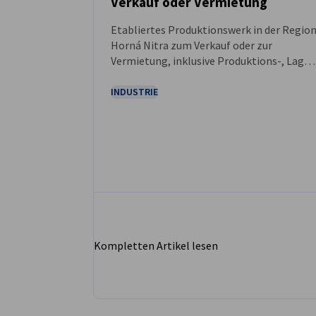
Verkauf oder Vermietung
NEUIGKEITEN
Etabliertes Produktionswerk in der Regio
Horná Nitra zum Verkauf oder zur
Vermietung, inklusive Produktions-, Lager
und Büroflächen sowie optionaler
Übernahme von Maschinenpark und
INDUSTRIE
qualifizierten Mitarbeitern.
Kompletten Artikel lesen