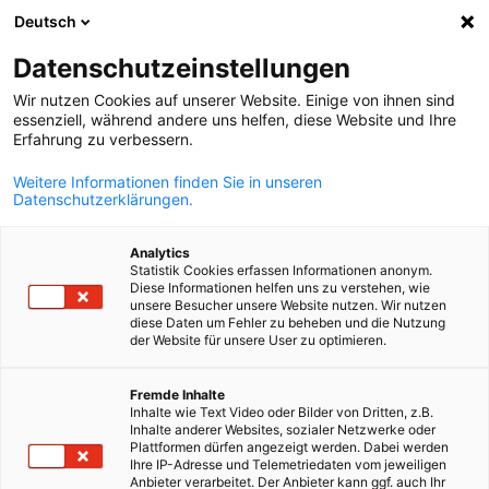
Deutsch
Zatv
Datenschutzeinstellungen
Wir nutzen Cookies auf unserer Website. Einige von ihnen sind
essenziell, während andere uns helfen, diese Website und Ihre
Erfahrung zu verbessern.
Otvoriť vyhľad
Otvo
Právne informácie
Weitere Informationen finden Sie in unseren
Datenschutzerklärungen.
Vyhlásenie o ochrane osobných údajov
Analytics
Prevádzkovateľ v zmysle nariadenia o Ochrane osobných
Statistik Cookies erfassen Informationen anonym.
údajov a iných národných zákonov o ochrane údajov
Diese Informationen helfen uns zu verstehen, wie
unsere Besucher unsere Website nutzen. Wir nutzen
členských štátov a iných nariadení v súvislosti s ochranou
diese Daten um Fehler zu beheben und die Nutzung
údajov je:
der Website für unsere User zu optimieren.
Slovak
Slovensko-nemecká obchodná a priemyselná komora (AHK
Fremde Inhalte
Slowakei)
Inhalte wie Text Video oder Bilder von Dritten, z.B.
Suché mýto 1
Inhalte anderer Websites, sozialer Netzwerke oder
Plattformen dürfen angezeigt werden. Dabei werden
SK-811 03 Bratislava
Ihre IP-Adresse und Telemetriedaten vom jeweiligen
Tel.: +421 2 2091 0031
Anbieter verarbeitet. Der Anbieter kann ggf. auch Ihr