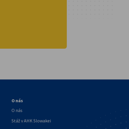
vest
O nás
O nás
Stáž v AHK Slowakei