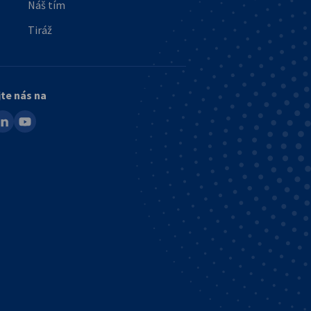
Náš tím
Tiráž
jte nás na
ook
inkedin
youtube