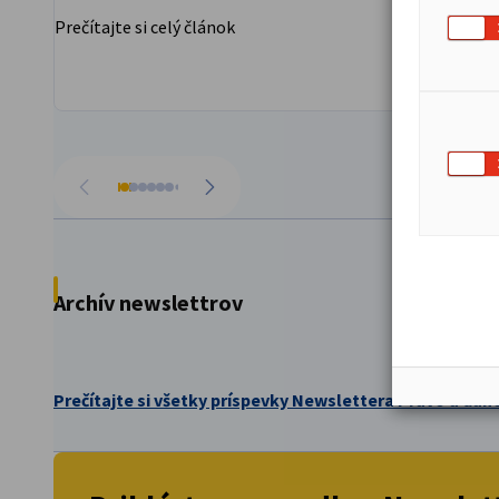
Prečítajte si celý článok
Preč
Prejsť na predchádzajúce
Prejsť na ďalšie
Archív newslettrov
Prečítajte si všetky príspevky Newslettera Právo a dan