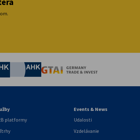
tera
lom.
nomic Affairs and Energy
Chamber of Commerce and Industry
hamber of Commerce and Industry
AHK.de
Germany Trade & In
užby
Events & News
B platformy
Udalosti
ľtrhy
Vzdelávanie