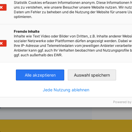
Statistik Cookies erfassen Informationen anonym. Diese Informationen 
ítajte si celý článok
Prečítajte si cel
uns zu verstehen, wie unsere Besucher unsere Website nutzen. Wir nut
Daten um Fehler zu beheben und die Nutzung der Website für unsere Us
optimieren.
Fremde Inhalte
Inhalte wie Text Video oder Bilder von Dritten, z.B. Inhalte anderer Websi
sozialer Netzwerke oder Plattformen dürfen angezeigt werden. Dabei 
Ihre IP-Adresse und Telemetriedaten vom jeweiligen Anbieter verarbeite
Anbieter kann ggf. auch Ihr Verhalten beobachten und Nutzungsprofile b
ggf. auch außerhalb des EWR.
Alle akzeptieren
Auswahl speichern
Jede Nutzung ablehnen
Powered by
e