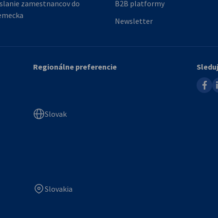
slanie zamestnancov do
B2B platformy
emecka
Newsletter
Regionálne preferencie
Sledu
faceb
l
Slovak
Slovakia