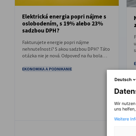
Elektrická energia popri nájme s
oslobodením, s 19% alebo 23%
NOVINKY
sadzbou DPH?
Fakturujete energie popri nájme
nehnuteľnosti? S akou sadzbou DPH? Táto
otázka nie je nová. Odpoveď na ňu bola
š
neistá už pred rokmi. Neistá je aj dnes, no
z
so zníženou sadzbou DPH za elektrickú
EKONOMIKA A PODNIKANIE
energiu sa táto téma opäť otvorila a
Deutsch
aktuálny pohľad Ministerstva financií SR
niektorých možno prekvapí.
Daten
Wir nutzen
uns helfen
Weitere In