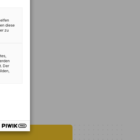
helfen
zen diese
er zu
tes,
werden
t. Der
ilden,