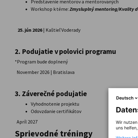
Predstavenie mentorov a mentorovaných
Workshop k téme:
Zmysluplný mentoring/Kvality
25. jún 2026
| Kaštieľ Voderady
2. Podujatie v polovici programu
*Program bude doplnený
November 2026 | Bratislava
3. Záverečné podujatie
Deutsch
Vyhodnotenie projektu
Daten
Odovzdanie certifikátov
Apríl 2027
Wir nutzen
uns helfen
Sprievodné tréningy
Weitere In