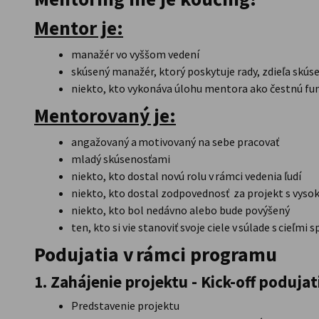
Mentor je:
manažér vo vyššom vedení
skúsený manažér, ktorý poskytuje rady, zdieľa skús
niekto, kto vykonáva úlohu mentora ako čestnú fu
Mentorovaný je:
angažovaný a motivovaný na sebe pracovať
mladý skúsenosťami
niekto, kto dostal novú rolu v rámci vedenia ľudí
niekto, kto dostal zodpovednosť za projekt s vy
niekto, kto bol nedávno alebo bude povýšený
ten, kto si vie stanoviť svoje ciele v súlade s cieľmi
Podujatia v rámci programu
1. Zahájenie projektu - Kick-off podujat
Predstavenie projektu