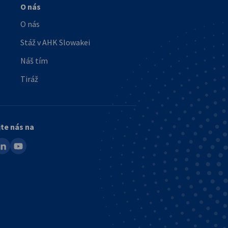
O nás
O nás
Stáž v AHK Slowakei
Náš tím
Tiráž
jte nás na
ook
inkedin
youtube