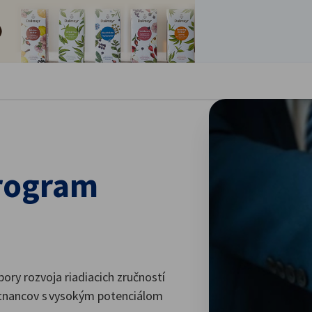
oriť preferencie
rogram
ry rozvoja riadiacich zručností
estnancov s vysokým potenciálom