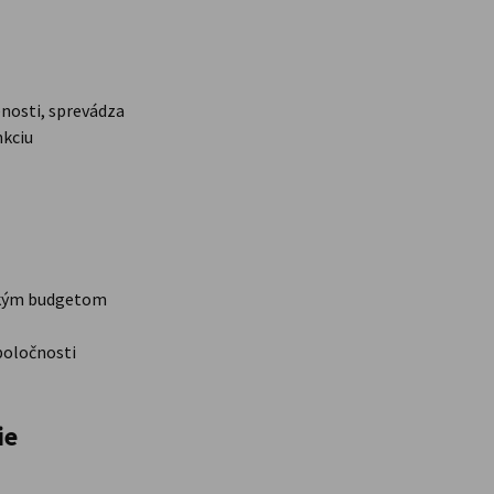
enosti, sprevádza
nkciu
sokým budgetom
 spoločnosti
ie