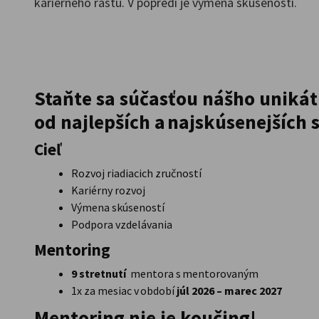
kariérneho rastu. V popredí je výmena skúseností.
Slovakia
Staňte sa súčasťou nášho uniká
od najlepších a najskúsenejších
Cieľ
Rozvoj riadiacich zručností
Kariérny rozvoj
Výmena skúseností
Podpora vzdelávania
Mentoring
9 stretnutí
mentora s mentorovaným
1x za mesiac v období
júl 2026 – marec 2027
Mentoring nie je koučing!