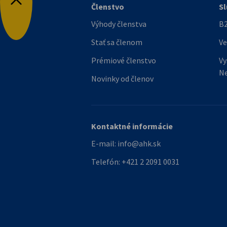
Členstvo
Sl
Späť na začiatok
Výhody členstva
B2
Stať sa členom
Ve
Prémiové členstvo
Vy
N
Novinky od členov
Kontaktné informácie
E-mail:
info@ahk.sk
Telefón:
+421 2 2091 0031