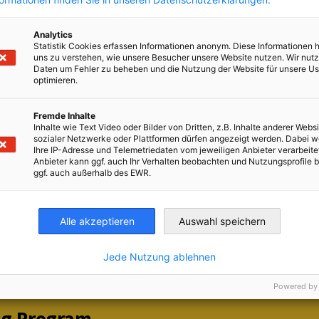
eseň 2026, Bratislava
 2026, Bratislava
Analytics
Statistik Cookies erfassen Informationen anonym. Diese Informationen 
eseň 2026, Bratislava
uns zu verstehen, wie unsere Besucher unsere Website nutzen. Wir nut
Daten um Fehler zu beheben und die Nutzung der Website für unsere Us
ho:
3 500.- EUR bez DPH.
optimieren.
ROVANÝM možnosť urobiť si:
Fremde Inhalte
Inhalte wie Text Video oder Bilder von Dritten, z.B. Inhalte anderer Websi
ght od spoločnosti Gallup
sozialer Netzwerke oder Plattformen dürfen angezeigt werden. Dabei 
Ihre IP-Adresse und Telemetriedaten vom jeweiligen Anbieter verarbeite
Anbieter kann ggf. auch Ihr Verhalten beobachten und Nutzungsprofile b
ggf. auch außerhalb des EWR.
ring/
Alle akzeptieren
Auswahl speichern
.- EUR bez DPH
Jede Nutzung ablehnen
Powered by
ing Program