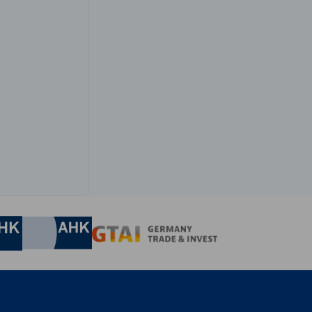
nomic Affairs and Energy
Chamber of Commerce and Industry
hamber of Commerce and Industry
AHK.de
Germany Trade & In