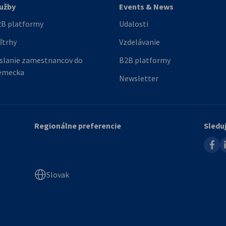
užby
Events & News
B platformy
Udalosti
ľtrhy
Vzdelávanie
slanie zamestnancov do
B2B platformy
emecka
Newsletter
Regionálne preferencie
Sledu
faceb
l
Slovak