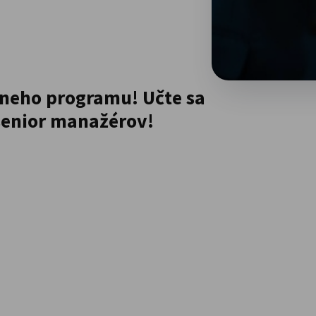
tneho programu! Učte sa
 senior manažérov!