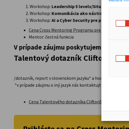
Workshop:
Leadership 5 levels/Situačné štýly
, j
Workshop:
Komunikácia ako nástroj lídra
, jeseň
Workshop:
AI a Cyber Security pre pokročilých
, j
Cena Cross Mentoring Programu pre mentorované
Mentor: čestná funkcia
V prípade záujmu poskytujeme MENTO
Talentový dotazník CliftonStren
/dotazník, report v slovenskom jazyku* a hodinový mento
*v prípade záujmu o iný jazyk nás kontaktujte
Cena Talentového dotazníka CliftonStrenght :
190
Prihláste sa na Cross Mentor