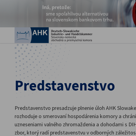
Zatv
Predstavenstvo
Slovak
Predstavenstvo presadzuje plnenie úloh AHK Slowakei,
rozhoduje o smerovaní hospodárenia komory a chráni 
uzneseniami valného zhromaždenia a dohodami s DIH
zbor, ktorý radí predstavenstvu v odborných záležitos