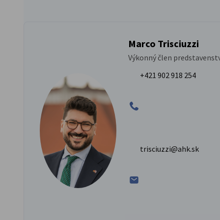
Marco Trisciuzzi
Výkonný člen predstavenst
+421 902 918 254
trisciuzzi@ahk.sk