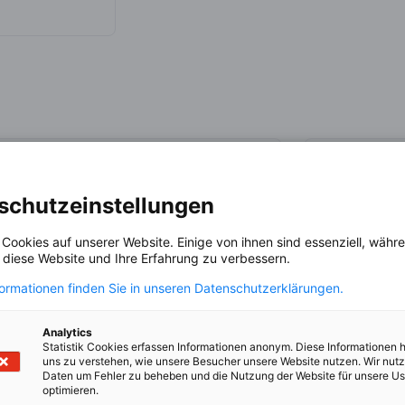
iuzzi na LinkedIn
schutzeinstellungen
 Cookies auf unserer Website. Einige von ihnen sind essenziell, wäh
, diese Website und Ihre Erfahrung zu verbessern.
formationen finden Sie in unseren Datenschutzerklärungen.
Analytics
Margareta Sovova
Statistik Cookies erfassen Informationen anonym. Diese Informationen 
uns zu verstehen, wie unsere Besucher unsere Website nutzen. Wir nut
Managing Partner International
Vice P
Daten um Fehler zu beheben und die Nutzung der Website für unsere Us
LYNX legal s. r. o.
optimieren.
Deutsche 