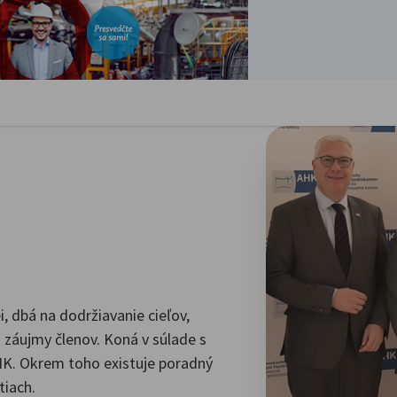
oriť preferencie
 dbá na dodržiavanie cieľov,
záujmy členov. Koná v súlade s
K. Okrem toho existuje poradný
tiach.