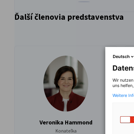
Prejsť na profil Marco Trisc
Ďalší členovia predstavenstva
Deutsch
Daten
Wir nutzen
uns helfen
Weitere In
Veronika Hammond
Konateľka