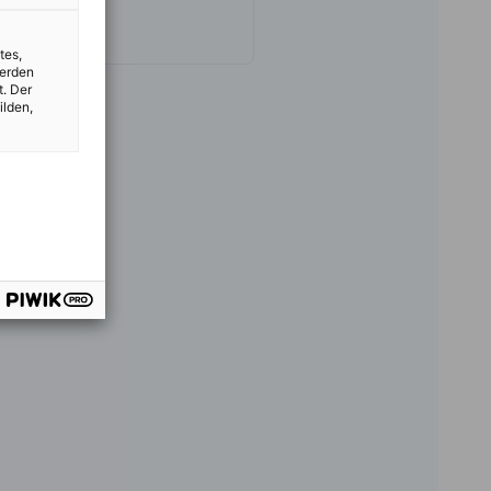
tes,
werden
t. Der
ilden,