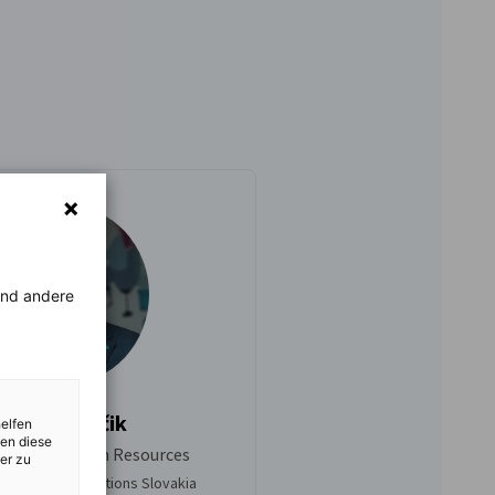
rend andere
Igor Stančik
helfen
zen diese
resident Human Resources
er zu
Telekom IT Solutions Slovakia