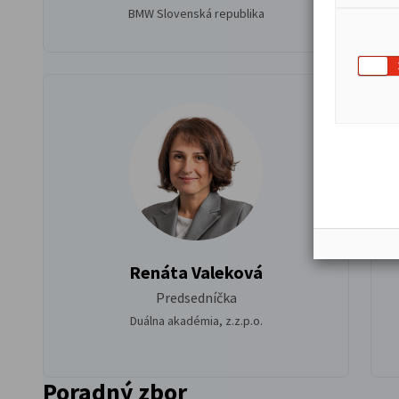
BMW Slovenská republika
Renáta Valeková
Predsedníčka
Duálna akadémia, z.z.p.o.
Poradný zbor