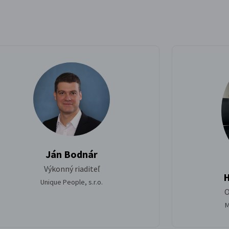
Ján Bodnár
Výkonný riaditeľ
H
Unique People, s.r.o.
O
M