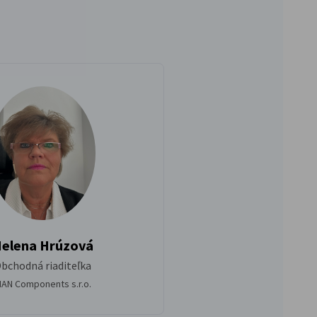
elena Hrúzová
bchodná riaditeľka
AN Components s.r.o.