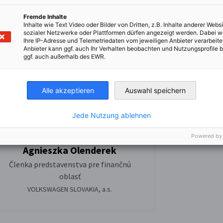
Fremde Inhalte
Inhalte wie Text Video oder Bilder von Dritten, z.B. Inhalte anderer Websi
sozialer Netzwerke oder Plattformen dürfen angezeigt werden. Dabei 
Ihre IP-Adresse und Telemetriedaten vom jeweiligen Anbieter verarbeite
Anbieter kann ggf. auch Ihr Verhalten beobachten und Nutzungsprofile b
ggf. auch außerhalb des EWR.
Alle akzeptieren
Auswahl speichern
Jede Nutzung ablehnen
Powered by
Agnieszka Olenderek
Členka predstavenstva pre finančnú
oblasť
VOLKSWAGEN SLOVAKIA, a.s.