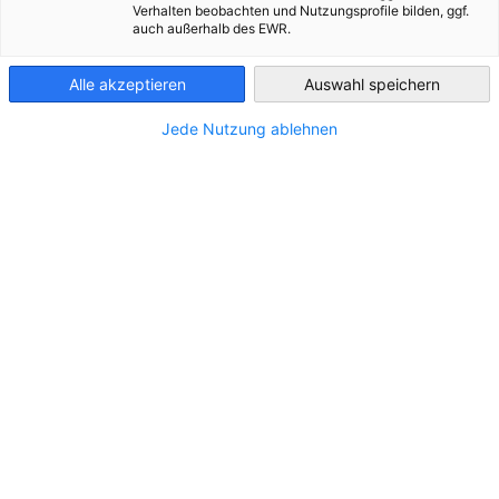
Verhalten beobachten und Nutzungsprofile bilden, ggf.
auch außerhalb des EWR.
Slovakia
Alle akzeptieren
Auswahl speichern
Jede Nutzung ablehnen
STANDORT
Adresse:
Prievozská 4/B
Stadt:
Bratislava
Bundesland/Provinz:
BSK
Land:
Slowakei