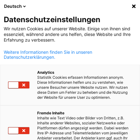
WERBUNG
Deutsch
Ein
Datenschutzeinstellungen
Wir nutzen Cookies auf unserer Website. Einige von ihnen sind
essenziell, während andere uns helfen, diese Website und Ihre
Erfahrung zu verbessern.
Suche öffnen
Navi
Weitere Informationen finden Sie in unseren
Datenschutzerklärungen.
KOMPLETTE MITGLIEDSLISTE
Analytics
Statistik Cookies erfassen Informationen anonym.
Diese Informationen helfen uns zu verstehen, wie
unsere Besucher unsere Website nutzen. Wir nutzen
diese Daten um Fehler zu beheben und die Nutzung
Deutsche Leasing
der Website für unsere User zu optimieren.
Slovakia, spol. s.r.o.
German
Fremde Inhalte
Inhalte wie Text Video oder Bilder von Dritten, z.B.
Inhalte anderer Websites, sozialer Netzwerke oder
Plattformen dürfen angezeigt werden. Dabei werden
www.deutsche-leasing.com
Ihre IP-Adresse und Telemetriedaten vom jeweiligen
Anbieter verarbeitet. Der Anbieter kann ggf. auch Ihr