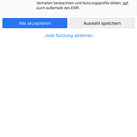
Steuern
Entdecken Sie die Vorteile einer Mitgliedschaft bei der AHK
Verhalten beobachten und Nutzungsprofile bilden, ggf.
Slowakei.
auch außerhalb des EWR.
Slowakei!
Slovakia
Wir beraten Sie gerne und übernehmen die steuerlichen
Angelegenheiten.
MEHR ANSEHEN
Alle akzeptieren
Auswahl speichern
MEHR ANSEHEN
Jede Nutzung ablehnen
MEHR ANSEHEN
Kommende Veranstaltungen
vorherige
nächste
ALLE EVENTS ANSEHEN