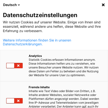
Deutsch
Ein
Datenschutzeinstellungen
Wir nutzen Cookies auf unserer Website. Einige von ihnen sind
essenziell, während andere uns helfen, diese Website und Ihre
Erfahrung zu verbessern.
Suche öffnen
Navi
AHK Slowakei
Weitere Informationen finden Sie in unseren
Datenschutzerklärungen.
Analytics
Statistik Cookies erfassen Informationen anonym.
Diese Informationen helfen uns zu verstehen, wie
unsere Besucher unsere Website nutzen. Wir nutzen
diese Daten um Fehler zu beheben und die Nutzung
der Website für unsere User zu optimieren.
German
Fremde Inhalte
Inhalte wie Text Video oder Bilder von Dritten, z.B.
Die AHK Slowakei
Inhalte anderer Websites, sozialer Netzwerke oder
Vorteile der Mitgliedschaft
Plattformen dürfen angezeigt werden. Dabei werden
Ihre IP-Adresse und Telemetriedaten vom jeweiligen
Wir sind der Partner für die deutsche Wirtschaft in der
Anbieter verarbeitet. Der Anbieter kann ggf. auch Ihr