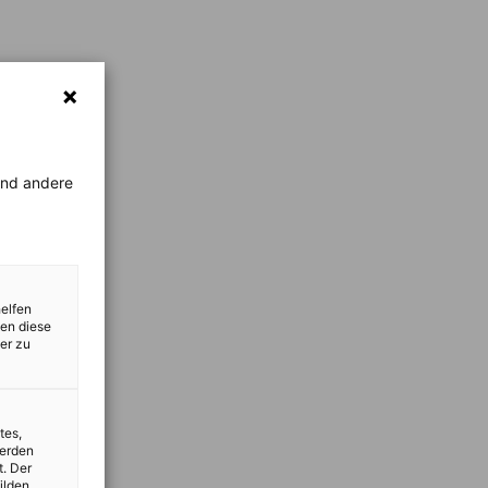
rend andere
helfen
zen diese
er zu
tes,
werden
t. Der
ilden,