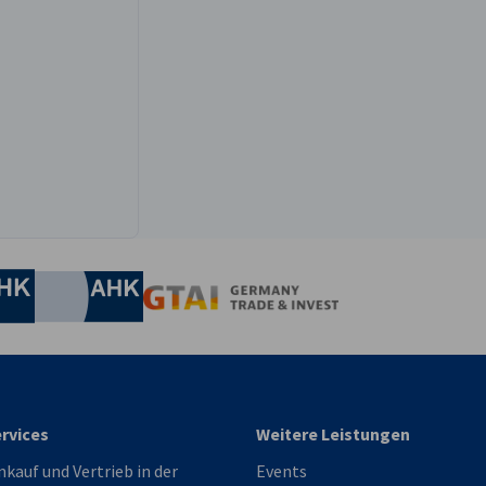
vá auf der LinkedIn gehen
irtschaft und Energie
Industrie- und Handelskammer
Industrie- und Handelskammer
AHK.de
Germany Trade & In
rvices
Weitere Leistungen
nkauf und Vertrieb in der
Events