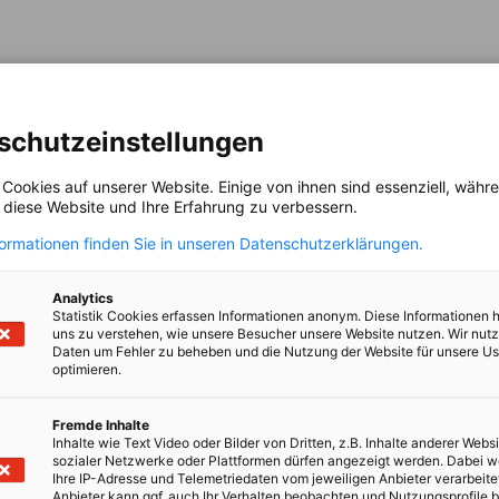
takte an unsere Mitgliedsfirmen.
en Kooperationsveranstaltungen der AHK
schutzeinstellungen
n, Beratung und anderen Dienstleistungen
 Cookies auf unserer Website. Einige von ihnen sind essenziell, wäh
en zur Verfügung
.
, diese Website und Ihre Erfahrung zu verbessern.
formationen finden Sie in unseren Datenschutzerklärungen.
Analytics
Statistik Cookies erfassen Informationen anonym. Diese Informationen 
uns zu verstehen, wie unsere Besucher unsere Website nutzen. Wir nut
owakei zu Vertretern in Politik und der
Daten um Fehler zu beheben und die Nutzung der Website für unsere Us
optimieren.
hmen auf und vertritt ihre Interessen
in der
Fremde Inhalte
Inhalte wie Text Video oder Bilder von Dritten, z.B. Inhalte anderer Websi
sozialer Netzwerke oder Plattformen dürfen angezeigt werden. Dabei 
ur Verbesserung der Standortbedingungen in
Ihre IP-Adresse und Telemetriedaten vom jeweiligen Anbieter verarbeite
Anbieter kann ggf. auch Ihr Verhalten beobachten und Nutzungsprofile b