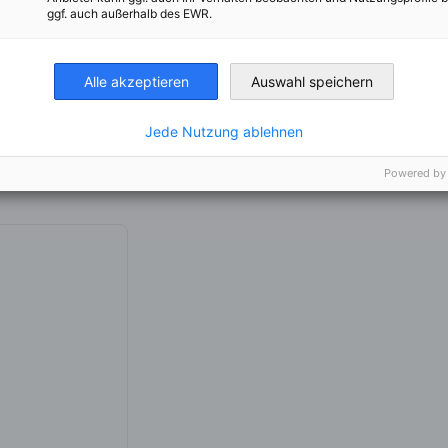
gspreisen schalten.
ggf. auch außerhalb des EWR.
en Medien
über Aktivitäten der Mitglieder.
Alle akzeptieren
Auswahl speichern
Jede Nutzung ablehnen
Powered by