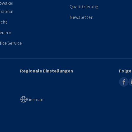
owakei
Qualifizierung
rsonal
Newsletter
echt
euern
fice Service
Regionale Einstellungen
Folge
faceb
l
German