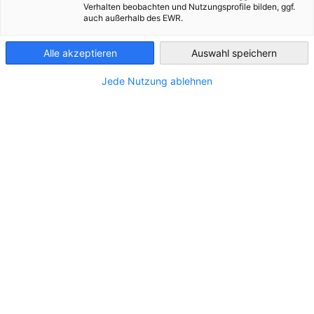
Verhalten beobachten und Nutzungsprofile bilden, ggf.
auch außerhalb des EWR.
Slovakia
Alle akzeptieren
Auswahl speichern
Jede Nutzung ablehnen
STANDORT
Adresse:
Ulica Logistického parku 1, 929 01 Dunajská
Streda
Stadt:
Dunajská Streda
Bundesland/Provinz:
TTSK
Land:
Slowakei