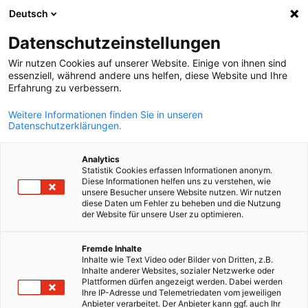
Deutsch
Ein
Datenschutzeinstellungen
Wir nutzen Cookies auf unserer Website. Einige von ihnen sind
essenziell, während andere uns helfen, diese Website und Ihre
Erfahrung zu verbessern.
Suche öffnen
Navi
Weitere Informationen finden Sie in unseren
Datenschutzerklärungen.
KOMPLETTE MITGLIEDSLISTE
Analytics
Statistik Cookies erfassen Informationen anonym.
Diese Informationen helfen uns zu verstehen, wie
unsere Besucher unsere Website nutzen. Wir nutzen
DEICHMANN-OBUV SK
diese Daten um Fehler zu beheben und die Nutzung
der Website für unsere User zu optimieren.
s.r.o.
German
Fremde Inhalte
Inhalte wie Text Video oder Bilder von Dritten, z.B.
Inhalte anderer Websites, sozialer Netzwerke oder
www.deichmann.com/sk-sk/
Plattformen dürfen angezeigt werden. Dabei werden
Ihre IP-Adresse und Telemetriedaten vom jeweiligen
Anbieter verarbeitet. Der Anbieter kann ggf. auch Ihr