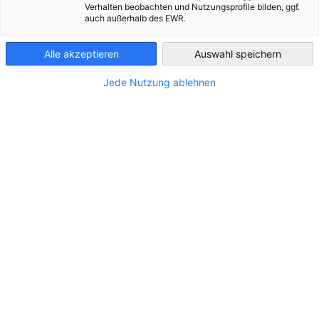
Verhalten beobachten und Nutzungsprofile bilden, ggf.
auch außerhalb des EWR.
Slovakia
Alle akzeptieren
Auswahl speichern
Jede Nutzung ablehnen
STANDORT
Adresse:
Hodžovo námestie 1/a
Stadt:
Bratislava
Bundesland/Provinz:
BSK
Land:
Slowakei
KONTAKT
Rufen Sie uns an!
+421 905 321 596