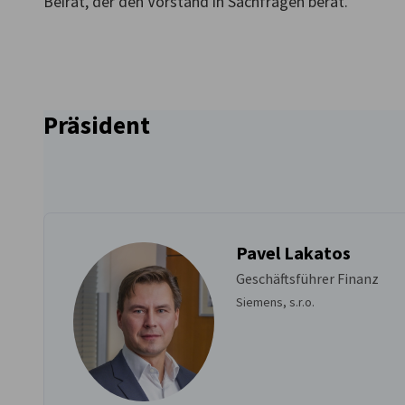
Beirat, der den Vorstand in Sachfragen berät.
Slovakia
Präsident
Pavel Lakatos
Geschäftsführer Finanz
Siemens, s.r.o.