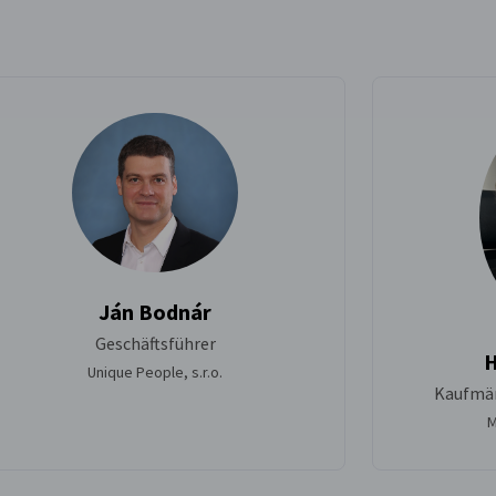
Ján Bodnár
Geschäftsführer
H
Unique People, s.r.o.
Kaufmän
M