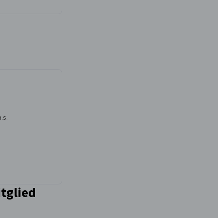
.s.
tglied