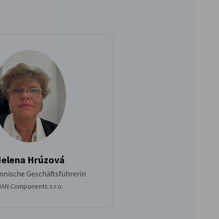
elena Hrúzová
nische Geschäftsführerin
AN Components s.r.o.