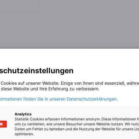
uzzi auf der LinkedIn gehen
schutzeinstellungen
 Cookies auf unserer Website. Einige von ihnen sind essenziell, wäh
, diese Website und Ihre Erfahrung zu verbessern.
formationen finden Sie in unseren Datenschutzerklärungen.
Analytics
Margareta Sovova
Statistik Cookies erfassen Informationen anonym. Diese Informationen 
uns zu verstehen, wie unsere Besucher unsere Website nutzen. Wir nut
Managing Partner International
Vice P
Daten um Fehler zu beheben und die Nutzung der Website für unsere Us
LYNX legal s. r. o.
optimieren.
Deutsche 