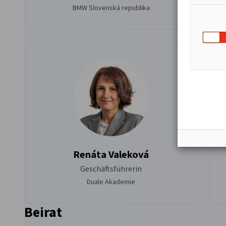
BMW Slovenská republika
Renáta Valeková
Geschäftsführerin
Duale Akademie
Beirat