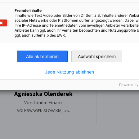
Fremde Inhalte
Inhalte wie Text Video oder Bilder von Dritten, z.B. Inhalte anderer Websi
sozialer Netzwerke oder Plattformen dürfen angezeigt werden. Dabei 
Ihre IP-Adresse und Telemetriedaten vom jeweiligen Anbieter verarbeite
Anbieter kann ggf. auch Ihr Verhalten beobachten und Nutzungsprofile b
ggf. auch außerhalb des EWR.
Alle akzeptieren
Auswahl speichern
Jede Nutzung ablehnen
Powered by
Agnieszka Olenderek
Vorständin Finanz
VOLKSWAGEN SLOVAKIA, a.s.