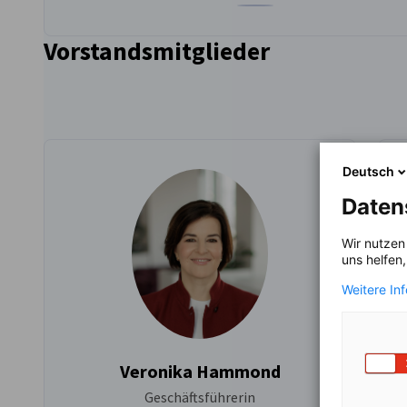
Zum Profil von Marco Trisci
Vorstandsmitglieder
Deutsch
Daten
Wir nutzen
uns helfen
Weitere In
Veronika Hammond
Geschäftsführerin