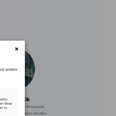
rend andere
Igor Stančik
helfen
zen diese
resident Human Resources
er zu
Telekom IT Solutions Slovakia