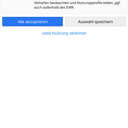
Download
Verhalten beobachten und Nutzungsprofile bilden, ggf.
auch außerhalb des EWR.
Slovakia
Die neue Slowakei-Broschüre mit dem Titel Slowakei - Markt m
Alle akzeptieren
Auswahl speichern
vielen Chancen können Sie jetzt gebührenfrei herunterladen.
Jede Nutzung ablehnen
Die Slowakei-Broschüre jetzt
verfügbar!
Unsere Broschüre
Slowakei – Markt mit vielen Chancen
gibt einen Einblick in die spannende wirtschaftliche
Entwicklung des Landes:
branchenspezifische Trends
vergleichende Perspektiven
Informationen zu Recht und Steuern
Ausbildungssystem
Arbeitsmarkt
öffentliche Förderungen usw.
Deutsche Unternehmen, die vom Wachstumsmarkt Slowakei