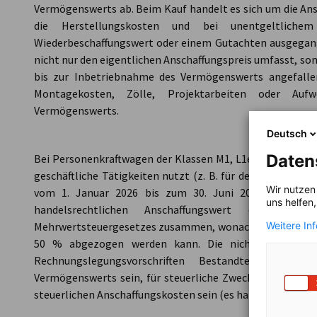
Vermögenswerts ab. Beim Kauf handelt es sich um die Ans
die Herstellungskosten und bei unentgeltlich
Wiederbeschaffungswert oder einem Gutachten ausgegange
nicht nur den eigentlichen Anschaffungspreis umfasst, so
bis zur Inbetriebnahme des Vermögenswerts angefallen
Montagekosten, Zölle, Projektarbeiten oder Auf
Vermögenswerts.
Deutsch
Daten
Bei Personenkraftwagen der Klassen M1, L1e und L3e, die
geschäftliche Tätigkeiten nutzt (z. B. für den privaten 
Wir nutzen
vom 1. Januar 2026 bis zum 30. Juni 2028 eine Diff
uns helfen
handelsrechtlichen Anschaffungswert entsteh
Mehrwertsteuergesetzes zusammen, wonach bei den gena
Weitere In
50 % abgezogen werden kann. Die nicht geltend g
Rechnungslegungsvorschriften Bestandteil der han
Vermögenswerts sein, für steuerliche Zwecke wird diese 
steuerlichen Anschaffungskosten sein (es handelt sich um