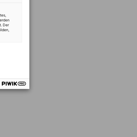
tes,
werden
t. Der
ilden,