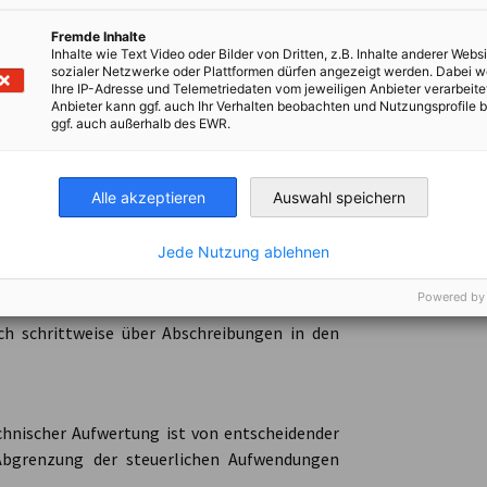
Zeitpunkt möglich, zu dem der Vermögenswert
Fremde Inhalte
Inhalte wie Text Video oder Bilder von Dritten, z.B. Inhalte anderer Websi
n und tatsächlich für die unternehmerische
sozialer Netzwerke oder Plattformen dürfen angezeigt werden. Dabei 
ufig vor, dass Unternehmen bereits ab dem Tag
Ihre IP-Adresse und Telemetriedaten vom jeweiligen Anbieter verarbeite
Anbieter kann ggf. auch Ihr Verhalten beobachten und Nutzungsprofile b
bschreibung beginnen, was jedoch nicht den
ggf. auch außerhalb des EWR.
Alle akzeptieren
Auswahl speichern
Jede Nutzung ablehnen
rt des Vermögenswerts erhöhen, seine
r verändern, gelten diese Ausgaben nicht als
Powered by
s sich um eine technische Aufwertung, die die
h schrittweise über Abschreibungen in den
chnischer Aufwertung ist von entscheidender
 Abgrenzung der steuerlichen Aufwendungen