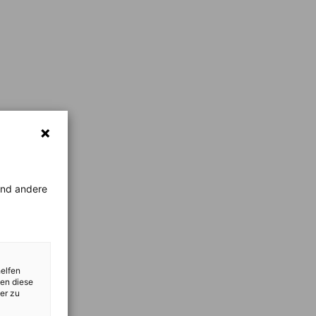
rend andere
helfen
zen diese
er zu