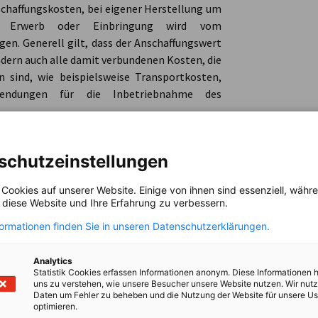
chaffungskosten, bei eigener Herstellung um
em Erwerb oder Einbringung wird vom
n. Generell gilt, dass der Anschaffungswert
ndern auch alle damit verbundenen Kosten, die
 sind, wie beispielsweise Transportkosten,
wendungen für die Inbetriebnahme des
schutzeinstellungen
 das Unternehmen auch für andere Zwecke als
Gebrauch durch Mitarbeiter), kann im Zeitraum
 Cookies auf unserer Website. Einige von ihnen sind essenziell, wäh
erenz zwischen dem steuerlichen und dem
, diese Website und Ihre Erfahrung zu verbessern.
en. Dies hängt mit der Novelle des
nnten Fahrzeugen die Mehrwertsteuer nur zu
formationen finden Sie in unseren Datenschutzerklärungen.
emachte Mehrwertsteuer wird gemäß den
delsrechtlichen Anschaffungskosten des
Analytics
Statistik Cookies erfassen Informationen anonym. Diese Informationen 
Mehrwertsteuer jedoch nicht Bestandteil der
uns zu verstehen, wie unsere Besucher unsere Website nutzen. Wir nut
 einen nicht abzugsfähigen Aufwand).
Daten um Fehler zu beheben und die Nutzung der Website für unsere Us
optimieren.