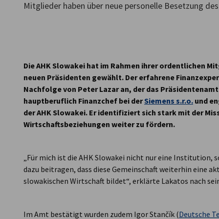
Mitglieder haben über neue personelle Besetzung d
Slovakia
Die AHK Slowakei hat im Rahmen ihrer ordentlichen M
neuen Präsidenten gewählt. Der erfahrene Finanzexper
Nachfolge von Peter Lazar an, der das Präsidentenamt s
hauptberuflich Finanzchef bei der
Siemens s.r.o.
und eng
der AHK Slowakei. Er identifiziert sich stark mit der M
Wirtschaftsbeziehungen weiter zu fördern.
„Für mich ist die AHK Slowakei nicht nur eine Institution,
dazu beitragen, dass diese Gemeinschaft weiterhin eine ak
slowakischen Wirtschaft bildet“, erklärte Lakatos nach sei
Im Amt bestätigt wurden zudem Igor Stančík (
Deutsche Te