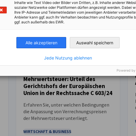
Inhalte wie Text Video oder Bilder von Dritten, z.B. Inhalte anderer Websi
sozialer Netzwerke oder Plattformen dürfen angezeigt werden. Dabei 
Ihre IP-Adresse und Telemetriedaten vom jeweiligen Anbieter verarbeite
Anbieter kann ggf. auch Ihr Verhalten beobachten und Nutzungsprofile b
ggf. auch außerhalb des EWR.
Alle akzeptieren
Auswahl speichern
Jede Nutzung ablehnen
Transferpreisanpassungen und
Powered by
Mehrwertsteuer: Urteil des
NEUIGKEITEN
Gerichtshofs der Europäischen
Union in der Rechtssache C 603/24
Erfahren Sie, unter welchen Bedingungen
die Anpassung von Verrechnungspreisen
der Mehrwertsteuer unterliegt.
WIRTSCHAFT & BUSINESS