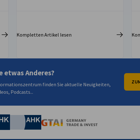
Kompletten Artikel lesen
Kom
e etwas Anderes?
ZUM
formationszentrum finden Sie aktuelle Neuigkeiten,
eos, Podcasts...
irtschaft und Energie
Industrie- und Handelskammer
Industrie- und Handelskammer
AHK.de
Germany Trade & In