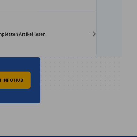
pletten Artikel lesen
 INFO HUB
vest