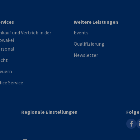
rvices
Weitere Leistungen
nkauf und Vertrieb in der
Events
owakei
Qualifizierung
rsonal
Newsletter
echt
euern
fice Service
Regionale Einstellungen
Folge
faceb
l