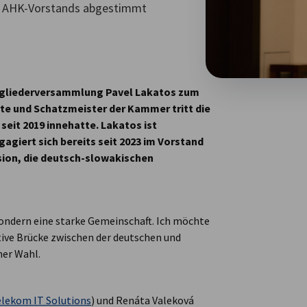
es AHK-Vorstands abgestimmt
itgliederversammlung Pavel Lakatos zum
te und Schatzmeister der Kammer tritt die
eit 2019 innehatte. Lakatos ist
agiert sich bereits seit 2023 im Vorstand
ission, die deutsch-slowakischen
 sondern eine starke Gemeinschaft. Ich möchte
tive Brücke zwischen der deutschen und
ner Wahl.
lekom IT Solutions
) und Renáta Valeková