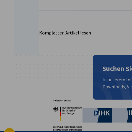
Kompletten Artikel lesen
Suchen Si
In unserem In
Downloads, Vid
Partner
Bundesministerium für W
Deutsche 