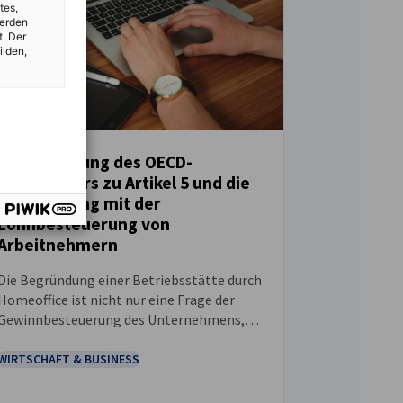
tes,
werden
t. Der
ilden,
Aktualisierung des OECD-
Kommentars zu Artikel 5 und die
NEUIGKEITEN
Verknüpfung mit der
Lohnbesteuerung von
Arbeitnehmern
Die Begründung einer Betriebsstätte durch
Homeoffice ist nicht nur eine Frage der
Gewinnbesteuerung des Unternehmens,
sondern hat auch erhebliche Auswirkungen
auf die Regeln zur Lohnbesteuerung des
WIRTSCHAFT & BUSINESS
Arbeitnehmers selbst.