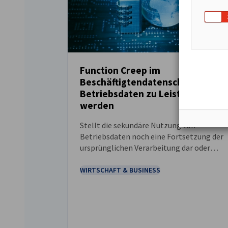
Function Creep im
Beschäftigtendatenschutz: Wenn
NEUIGKEITEN
Betriebsdaten zu Leistungsdaten
werden
Stellt die sekundäre Nutzung von
Betriebsdaten noch eine Fortsetzung der
ursprünglichen Verarbeitung dar oder
bereits eine neue Verarbeitung, die einer
eigenständigen rechtlichen Bewertung
WIRTSCHAFT & BUSINESS
unterliegt?